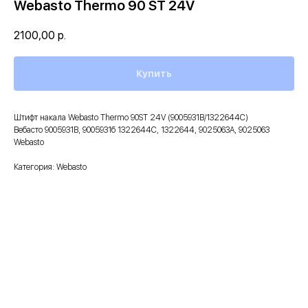
Webasto Thermo 90 ST 24V
2100,00
р.
Купить
Штифт накала Webasto Thermo 90ST 24V (9005931B/1322644C)
Вебасто 9005931B, 9005931б 1322644C, 1322644, 9025063A, 9025063
Webasto
Категория: Webasto